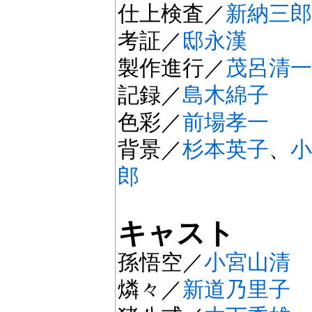
仕上検査／
新納三郎
考証／
邸永漢
製作進行／
茂呂清一
記録／
島木綿子
色彩／
前場孝一
背景／
杉本英子
、
小
郎
キャスト
孫悟空／
小宮山清
燐々／
新道乃里子