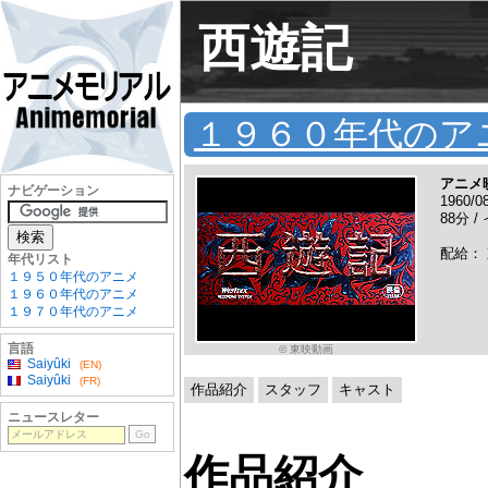
西遊記
１９６０年代のア
アニメ
ナビゲーション
1960/0
88分 
配給：
年代リスト
１９５０年代のアニメ
１９６０年代のアニメ
１９７０年代のアニメ
言語
© 東映動画
Saiyûki
(EN)
Saiyûki
(FR)
作品紹介
スタッフ
キャスト
ニュースレター
作品紹介