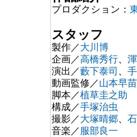
プロダクション：
スタッフ
製作／
大川博
企画／
高橋秀行
、
渾
演出／
藪下泰司
、
手
動画監修／
山本早苗
脚本／
植草圭之助
構成／
手塚治虫
撮影／
大塚晴郷
、
石
音楽／
服部良一