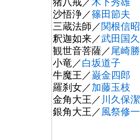
猪八戒／
木下秀雄
沙悟浄／
篠田節夫
三蔵法師／
関根信昭
釈迦如来／
武田国久
観世音菩薩／
尾崎勝
小竜／
白坂道子
牛魔王／
巌金四郎
羅刹女／
加藤玉枝
金角大王／
川久保潔
銀角大王／
風祭修一