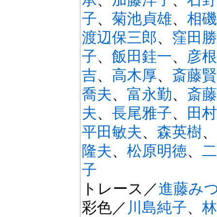
子
、
菊池貞雄
、
相磯
渡辺保三郎
、
窪田勝
子
、
飯田銈一
、
彦根
吉
、
高木厚
、
斎藤賢
喬夫
、
富永勤
、
斎藤
夫
、
長尾雅子
、
田村
平田敏夫
、
森英樹
、
隆夫
、
松原明徳
、
二
子
トレース／
進藤み
彩色／
川島純子
、
林