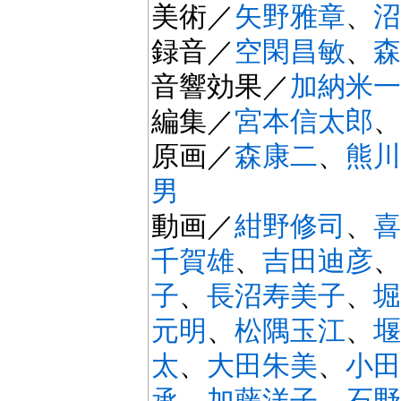
美術／
矢野雅章
、
沼
録音／
空閑昌敏
、
森
音響効果／
加納米一
編集／
宮本信太郎
、
原画／
森康二
、
熊川
男
動画／
紺野修司
、
喜
千賀雄
、
吉田迪彦
、
子
、
長沼寿美子
、
堀
元明
、
松隅玉江
、
堰
太
、
大田朱美
、
小田
承
、
加藤洋子
、
石野