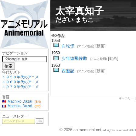
太宰真知子
だざい まちこ
全3作品
1958
白蛇伝
[動画]
(アニメ映画)
1959
ナビゲーション
少年猿飛佐助
[動画]
(アニメ映画)
1960
西遊記
[動画]
(アニメ映画)
年代リスト
１９５０年代のアニメ
１９６０年代のアニメ
１９７０年代のアニメ
言語
ギャラリー
Machiko Dazai
(EN)
Machiko Dazai
(FR)
ニュースレター
© 2026 animemorial.net
, all rights reserved. Al