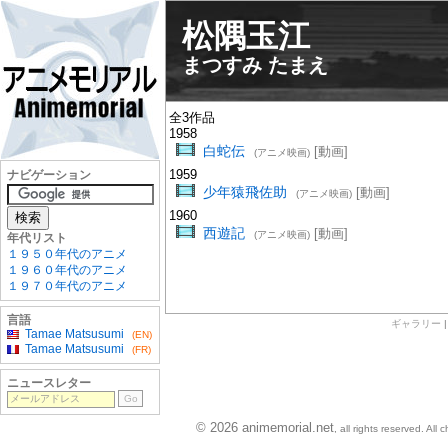
松隅玉江
まつすみ たまえ
全3作品
1958
白蛇伝
[動画]
(アニメ映画)
1959
ナビゲーション
少年猿飛佐助
[動画]
(アニメ映画)
1960
西遊記
[動画]
(アニメ映画)
年代リスト
１９５０年代のアニメ
１９６０年代のアニメ
１９７０年代のアニメ
言語
ギャラリー
Tamae Matsusumi
(EN)
Tamae Matsusumi
(FR)
ニュースレター
© 2026 animemorial.net
, all rights reserved. Al