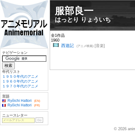
服部良一
はっとり りょういち
全1作品
1960
西遊記
[音楽]
(アニメ映画)
ナビゲーション
年代リスト
１９５０年代のアニメ
１９６０年代のアニメ
１９７０年代のアニメ
言語
Ryôichi Hattori
(EN)
Ryôichi Hattori
(FR)
ニュースレター
© 2026 anim