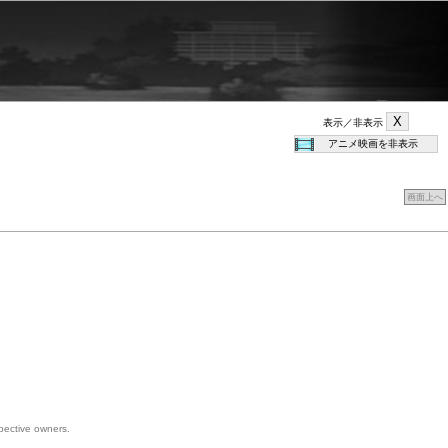
表示／非表示
画面上へ
spective owners.