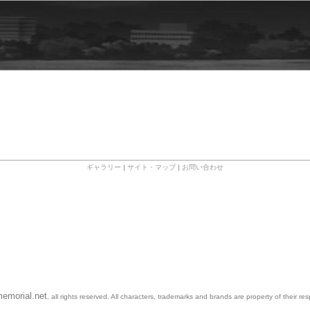
ギャラリー
|
サイト・マップ
|
お問い合わせ
emorial.net
, all rights reserved. All characters, trademarks and brands are property of their re