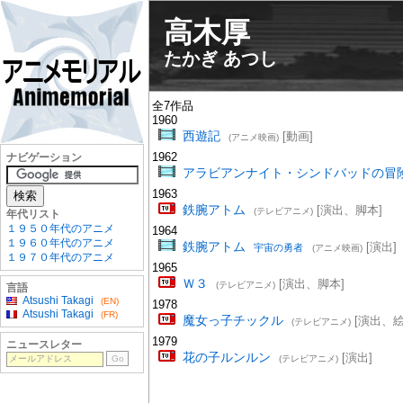
高木厚
たかぎ あつし
全7作品
1960
西遊記
[動画]
(アニメ映画)
1962
ナビゲーション
アラビアンナイト・シンドバッドの冒
1963
鉄腕アトム
[演出、脚本]
(テレビアニメ)
年代リスト
１９５０年代のアニメ
1964
１９６０年代のアニメ
鉄腕アトム
[演出]
宇宙の勇者
(アニメ映画)
１９７０年代のアニメ
1965
Ｗ３
[演出、脚本]
(テレビアニメ)
言語
Atsushi Takagi
(EN)
1978
Atsushi Takagi
(FR)
魔女っ子チックル
[演出、絵
(テレビアニメ)
1979
ニュースレター
花の子ルンルン
[演出]
(テレビアニメ)