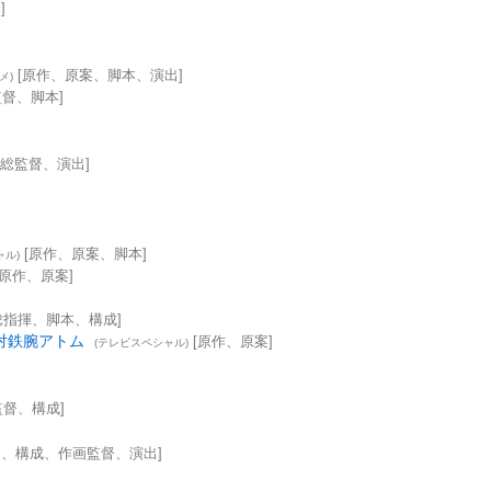
]
[原作、原案、脚本、演出]
メ)
督、脚本]
総監督、演出]
[原作、原案、脚本]
ャル)
[原作、原案]
総指揮、脚本、構成]
対鉄腕アトム
[原作、原案]
(テレビスペシャル)
督、構成]
案、構成、作画監督、演出]