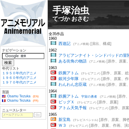
手塚治虫
てづか おさむ
全35作品
1960
西遊記
[演出、構成]
(アニメ映画)
1962
ナビゲーション
アラビアンナイト・シンドバッドの冒
ある街角の物語
[原作、原案
(アニメ映画)
1963
年代リスト
鉄腕アトム
[原作、原案、総
１９５０年代のアニメ
(テレビアニメ)
１９６０年代のアニメ
銀河少年隊
[原作、原案、作
(テレビアニメ)
１９７０年代のアニメ
わんわん忠臣蔵
[原作、原案、
(アニメ映画)
1964
言語
鉄腕アトム
Osamu Tezuka
[原作
(EN)
宇宙の勇者
(アニメ映画)
Osamu Tezuka
(FR)
ビッグＸ
[原作、原案]
(テレビアニメ)
アトム天気予報
[原作、原案
(テレビアニメ)
ニュースレター
1965
新宝島
[原作、原案、脚色
(テレビスペシャル)
Ｗ３
[原作、原案、作画、演
(テレビアニメ)