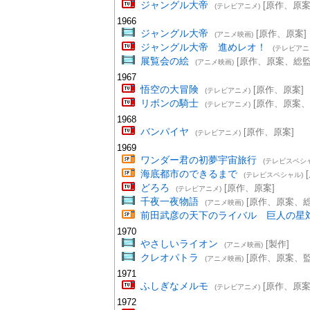
ジャングル大帝
[原作、原案
(テレビアニメ)
1966
ジャングル大帝
[原作、原案]
(アニメ映画)
ジャングル大帝 進めレオ！
(テレビアニ
展覧会の絵
[原作、原案、総監
(アニメ映画)
1967
悟空の大冒険
[原作、原案]
(テレビアニメ)
リボンの騎士
[原作、原案、
(テレビアニメ)
1968
バンパイヤ
[原作、原案]
(テレビアニメ)
1969
ワンダー君の初夢宇宙旅行
(テレビスペシ
海底都市のできるまで
(テレビスペシャル)
どろろ
[原作、原案]
(テレビアニメ)
千夜一夜物語
[原作、原案、
(アニメ映画)
前田武彦の天下のライバル 巨人の星
1970
やさしいライオン
[製作]
(アニメ映画)
クレオパトラ
[原作、原案、監
(アニメ映画)
1971
ふしぎなメルモ
[原作、原
(テレビアニメ)
1972