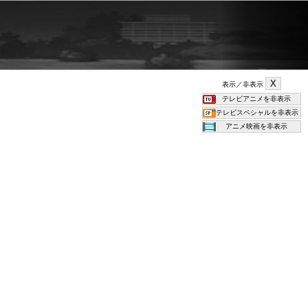
表示／非表示