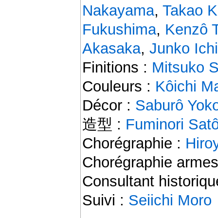
Nakayama
,
Takao 
Fukushima
,
Kenzô 
Akasaka
,
Junko Ich
Finitions :
Mitsuko 
Couleurs :
Kôichi M
Décor :
Saburô Yoko
造型 :
Fuminori Sat
Chorégraphie :
Hiro
Chorégraphie armes
Consultant historiqu
Suivi :
Seiichi Moro