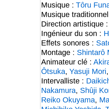
Musique :
Tôru Fun
Musique traditionnel
Direction artistique 
Ingénieur du son :
H
Effets sonores :
Sat
Montage :
Shintarô
Animateur clé :
Akir
Ôtsuka
,
Yasuji Mori
Intervalliste :
Daikic
Nakamura
,
Shûji K
Reiko Okuyama
,
Ma