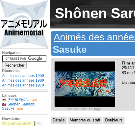
Shônen Sar
Animés des année
Sasuke
Navigation
Film a
25/12/1
Décennies
83 mn /
Animés des années 1950
Animés des années 1960
Distribu
Animés des années 1970
Langues
少年猿飛佐助
(JA)
Shônen Sarutobi
Sasuke
(EN)
© Kazuo Dan·Tôei Dôga
Newsletter
Détails
Membres du staff
Doubleurs