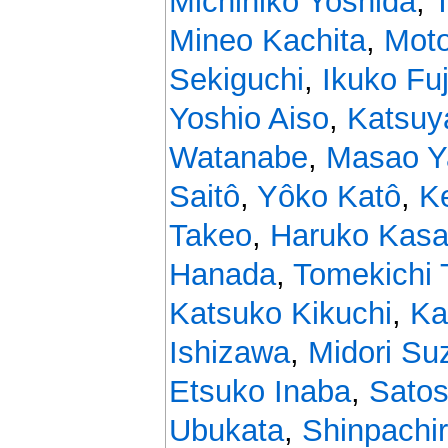
Michihiko Yoshida
,
Mineo Kachita
,
Moto
Sekiguchi
,
Ikuko Fuj
Yoshio Aiso
,
Katsuy
Watanabe
,
Masao 
Saitô
,
Yôko Katô
,
Ke
Takeo
,
Haruko Kasa
Hanada
,
Tomekichi 
Katsuko Kikuchi
,
Ka
Ishizawa
,
Midori Su
Etsuko Inaba
,
Satos
Ubukata
,
Shinpachi