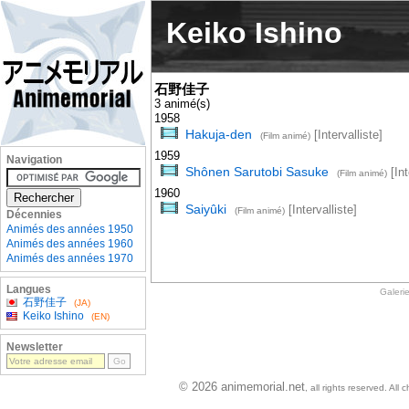
Keiko Ishino
石野佳子
3 animé(s)
1958
Hakuja-den
[Intervalliste]
(Film animé)
1959
Navigation
Shônen Sarutobi Sasuke
[Int
(Film animé)
1960
Saiyûki
[Intervalliste]
(Film animé)
Décennies
Animés des années 1950
Animés des années 1960
Animés des années 1970
Langues
Galeri
石野佳子
(JA)
Keiko Ishino
(EN)
Newsletter
© 2026 animemorial.net
, all rights reserved. Al