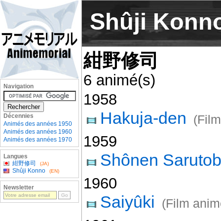
Shûji Konn
紺野修司
6 animé(s)
Navigation
1958
Hakuja-den
Décennies
(Fil
Animés des années 1950
Animés des années 1960
1959
Animés des années 1970
Shônen Sarutob
Langues
紺野修司
(JA)
Shûji Konno
(EN)
1960
Newsletter
Saiyûki
(Film anim