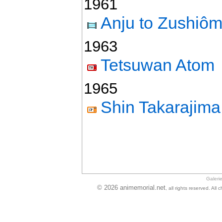
1961
Anju to Zushiô
1963
Tetsuwan Atom
1965
Shin Takarajima
Galeri
© 2026 animemorial.net
, all rights reserved. Al