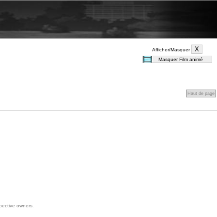
Afficher/Masquer
Haut de page
spective owners.