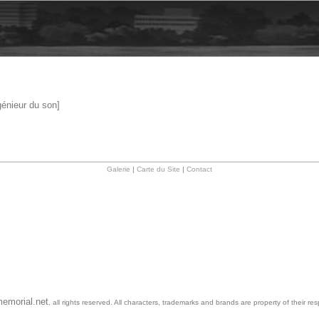
énieur du son]
Galerie
|
Carte du Site
|
Contact
emorial.net
, all rights reserved. All characters, trademarks and brands are property of their re