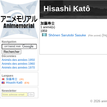
Hisashi Katô
加藤寿士
1 animé(s)
1959
Shônen Sarutobi Sasuke
[Ing
(Film animé)
Navigation
Décennies
Animés des années 1950
Animés des années 1960
Animés des années 1970
Langues
加藤寿士
(JA)
Hisashi Katô
(EN)
Newsletter
© 2026 anim