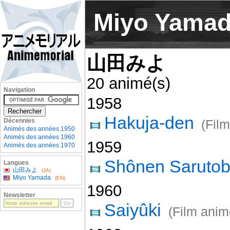
Miyo Yama
山田みよ
20 animé(s)
Navigation
1958
Hakuja-den
Décennies
(Fil
Animés des années 1950
Animés des années 1960
1959
Animés des années 1970
Shônen Sarutob
Langues
山田みよ
(JA)
Miyo Yamada
(EN)
1960
Newsletter
Saiyûki
(Film anim