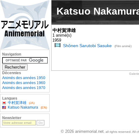
Katsuo Nakamur
中村賀津雄
1 animé(s)
1959
Shônen Sarutobi Sasuke
(Film animé)
Navigation
Décennies
Galeri
Animés des années 1950
Animés des années 1960
Animés des années 1970
Langues
中村賀津雄
(JA)
Katsuo Nakamura
(EN)
Newsletter
© 2026 animemorial.net
, all rights reserved. Al