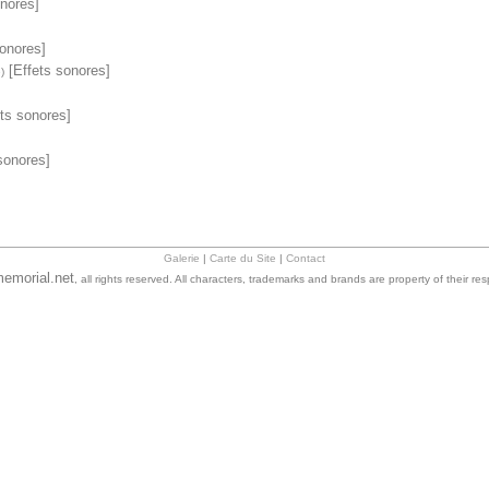
nores]
onores]
[Effets sonores]
)
ts sonores]
sonores]
Galerie
|
Carte du Site
|
Contact
emorial.net
, all rights reserved. All characters, trademarks and brands are property of their re