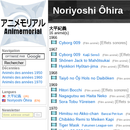
Noriyoshi Ôhira
大平紀義
16 animé(s)
1966
Cyborg 009
[Effets sonores]
(Film animé)
1967
Navigation
Cyborg 009
[Effet
Kaijû Sensô
(Film animé)
Shônen Jack to Mahôtsukai
[
(Film animé)
Hyokkori Hyôtan-jima
[Effets
(Film animé)
Décennies
Animés des années 1950
1968
Animés des années 1960
Taiyô no Ôji Hols no Daibôken
(Film anim
Animés des années 1970
1969
Hitori Bocchi
[Effets sonores]
(Film animé)
Langues
Nagagutsu wo Haita Neko
[E
大平紀義
(JA)
(Film animé)
Noriyoshi Ôhira
(EN)
Sora Tobu Yûreisen
[Effets s
(Film animé)
1970
Newsletter
Himitsu no Akko-chan
Banzai Pet-kun
(Fi
Chibikko Remi to Meiken Kapi
(Film anim
Tiger Mask
Fukumen League-sen
(Film anim