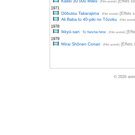
Kaitei 30 000 Miles
[Effets so
(Film animé)
1971
Dôbutsu Takarajima
[Effets s
(Film animé)
Ali Baba to 40-piki no Tôzoku
(Film animé
1978
Ikkyû-san
[Effe
To Yancha-hime
(Film animé)
1979
Mirai Shônen Conan
[Effets 
(Film animé)
© 2026 anim