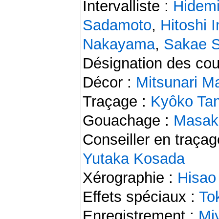
Intervalliste :
Hidem
Sadamoto
,
Hitoshi 
Nakayama
,
Sakae 
Désignation des cou
Décor :
Mitsunari M
Traçage :
Kyôko Tan
Gouachage :
Masak
Conseiller en traçag
Yutaka Kosada
Xérographie :
Hisao
Effets spéciaux :
To
Enregistrement :
Mi