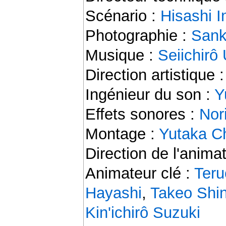
Scénario :
Hisashi I
Photographie :
Sank
Musique :
Seiichirô
Direction artistique 
Ingénieur du son :
Y
Effets sonores :
Nor
Montage :
Yutaka C
Direction de l'anima
Animateur clé :
Ter
Hayashi
,
Takeo Shi
Kin'ichirô Suzuki