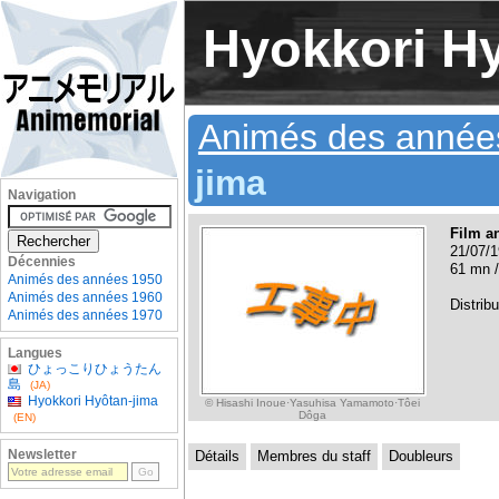
Hyokkori Hy
Animés des année
jima
Navigation
Film a
21/07/1
Décennies
61 mn /
Animés des années 1950
Animés des années 1960
Distribu
Animés des années 1970
Langues
ひょっこりひょうたん
島
(JA)
Hyokkori Hyôtan-jima
© Hisashi Inoue·Yasuhisa Yamamoto·Tôei
Dôga
(EN)
Newsletter
Détails
Membres du staff
Doubleurs