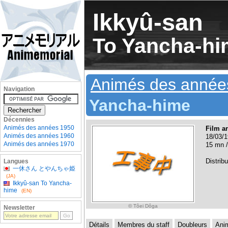
Ikkyû-san
To Yancha-hi
Animés des année
Navigation
Yancha-hime
Décennies
Animés des années 1950
Film a
Animés des années 1960
18/03/1
Animés des années 1970
15 mn /
Distribu
Langues
一休さん とやんちゃ姫
(JA)
Ikkyû-san To Yancha-
hime
(EN)
© Tôei Dôga
Newsletter
Détails
Membres du staff
Doubleurs
Ani