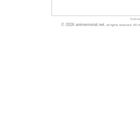
Galeri
© 2026 animemorial.net
, all rights reserved. Al