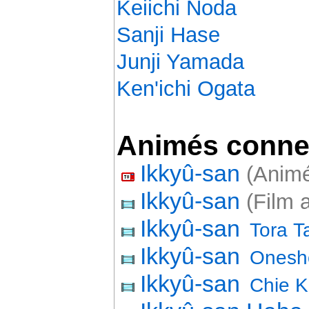
Keiichi Noda
Sanji Hase
Junji Yamada
Ken'ichi Ogata
Animés conne
Ikkyû-san
(Animé
Ikkyû-san
(Film 
Ikkyû-san
Tora Ta
Ikkyû-san
Onesh
Ikkyû-san
Chie 