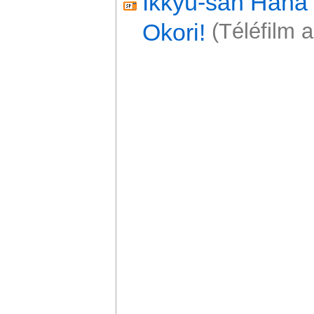
Ikkyû-san Haha 
Okori!
(Téléfilm 