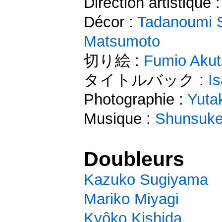
Direction artistique 
Décor :
Tadanoumi 
Matsumoto
切り絵 :
Fumio Akut
タイトルバック :
I
Photographie :
Yuta
Musique :
Shunsuke
Doubleurs
Kazuko Sugiyama
Mariko Miyagi
Kyôko Kishida