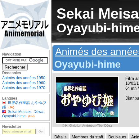
Sekai Meis
Oyayubi-him
Animés des année
Navigation
Oyayubi-hime
Décennies
Animés des années 1950
Film a
Animés des années 1960
18/03/1
Animés des années 1970
64 mn /
Distribu
Langues
世界名作童話 おやゆび
姫
(JA)
Sekai Meisaku Dôwa
Oyayubi-hime
(EN)
© H. Christian Andersen·Tôei Dôga
Newsletter
Détails
Membres du staff
Doubleurs
Ani