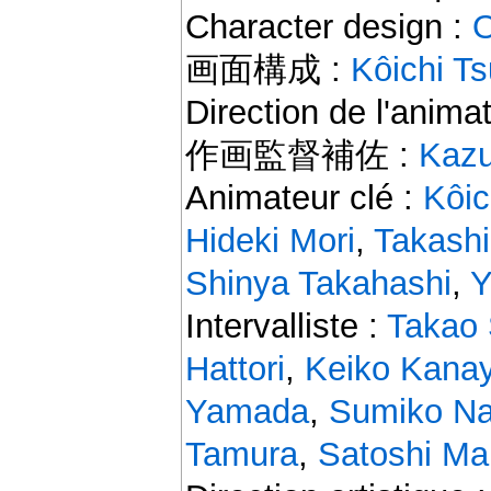
Character design :
画面構成 :
Kôichi T
Direction de l'anima
作画監督補佐 :
Kaz
Animateur clé :
Kôic
Hideki Mori
,
Takashi
Shinya Takahashi
,
Y
Intervalliste :
Takao
Hattori
,
Keiko Kana
Yamada
,
Sumiko N
Tamura
,
Satoshi M