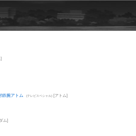
]
対鉄腕アトム
[アトム]
(テレビスペシャル)
ダム]