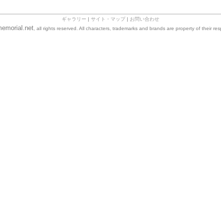
ギャラリー
|
サイト・マップ
|
お問い合わせ
emorial.net
, all rights reserved. All characters, trademarks and brands are property of their re