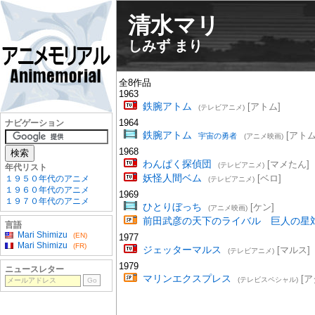
清水マリ
しみず まり
全8作品
1963
鉄腕アトム
[アトム]
(テレビアニメ)
1964
ナビゲーション
鉄腕アトム
[アトム
宇宙の勇者
(アニメ映画)
1968
わんぱく探偵団
[マメたん]
(テレビアニメ)
年代リスト
妖怪人間ベム
[ベロ]
１９５０年代のアニメ
(テレビアニメ)
１９６０年代のアニメ
1969
１９７０年代のアニメ
ひとりぼっち
[ケン]
(アニメ映画)
前田武彦の天下のライバル 巨人の星
言語
Mari Shimizu
(EN)
1977
Mari Shimizu
(FR)
ジェッターマルス
[マルス]
(テレビアニメ)
1979
ニュースレター
マリンエクスプレス
[ア
(テレビスペシャル)