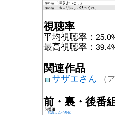
「温泉よいとこ」
第25話
「ホロリ淋しい秋のくれ」
第26話
視聴率
平均視聴率：
25.0
最高視聴率：
39.4
関連作品
サザエさん
（ア
前・裏・後番
前番組
忍風カムイ外伝