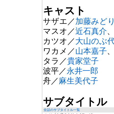
キャスト
サザエ／
加藤みど
マスオ／
近石真介
カツオ／
大山のぶ
ワカメ／
山本嘉子
タラ／
貴家堂子
波平／
永井一郎
舟／
麻生美代子
サブタイトル
全話のサブタイトル一覧