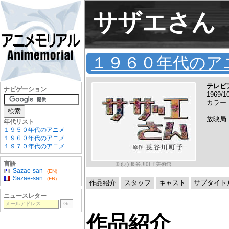
サザエさん
１９６０年代のア
テレビ
ナビゲーション
1969
カラー
放映局
年代リスト
１９５０年代のアニメ
１９６０年代のアニメ
１９７０年代のアニメ
言語
© (財) 長谷川町子美術館
Sazae-san
(EN)
Sazae-san
(FR)
作品紹介
スタッフ
キャスト
サブタイト
ニュースレター
作品紹介