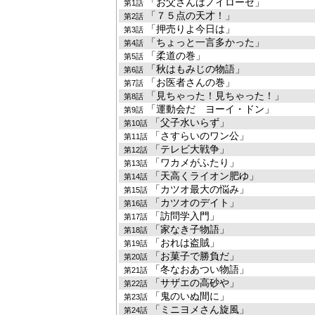
「お父さんはノイローゼ」
第1話
「７５点の天才！」
第2話
「押売りよ今日は」
第3話
「ちょっと一言多かった」
第4話
「柔道の巻」
第5話
「秋はもみじの物語」
第6話
「お医者さんの巻」
第7話
「見ちゃった！見ちゃった！」
第8話
「運動会だ ヨーイ・ドン」
第9話
「父子水いらず」
第10話
「さすらいのワン公」
第11話
「テレビ大戦争」
第12話
「ワカメがふたり」
第13話
「天高くライオン肥ゆ」
第14話
「カツオ最大の悩み」
第15話
「カツオのデイト」
第16話
「訪問学入門」
第17話
「家なき子物語」
第18話
「おれは盗賊」
第19話
「お菓子で勝負だ」
第20話
「冬なおあつい物語」
第21話
「サザエの高砂や」
第22話
「鬼のいぬ間に」
第23話
「ミニヨメさん旋風」
第24話