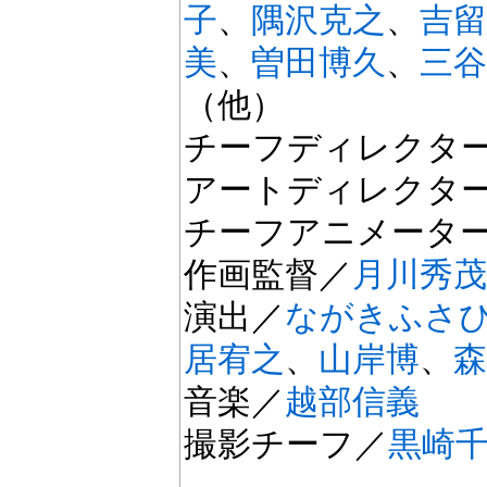
子
、
隅沢克之
、
吉留
美
、
曽田博久
、
三谷
（他）
チーフディレクタ
アートディレクタ
チーフアニメータ
作画監督／
月川秀茂
演出／
ながきふさ
居宥之
、
山岸博
、
森
音楽／
越部信義
撮影チーフ／
黒崎