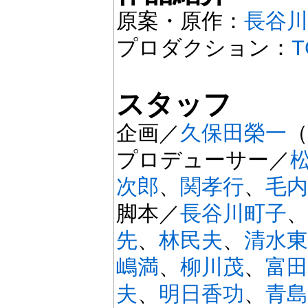
原案・原作：
長谷川
プロダクション：
T
スタッフ
企画／
久保田榮一
（
プロデューサー／
次郎
、
関孝行
、
毛内
脚本／
長谷川町子
、
先
、
林民夫
、
清水東
嶋満
、
柳川茂
、
富田
夫
、
明日香功
、
青島