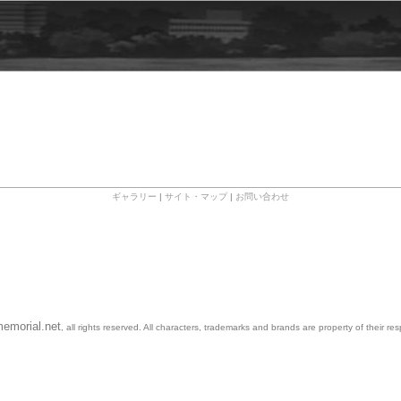
ギャラリー
|
サイト・マップ
|
お問い合わせ
emorial.net
, all rights reserved. All characters, trademarks and brands are property of their re