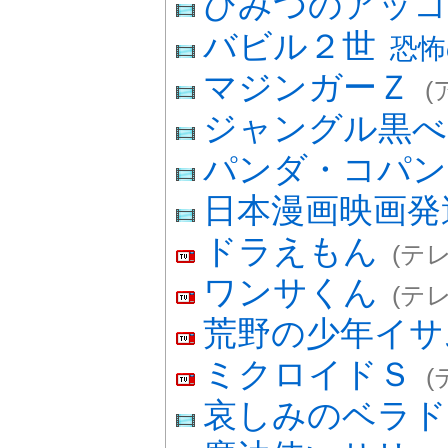
ひみつのアッ
バビル２世
恐怖
マジンガーＺ
(
ジャングル黒べ
パンダ・コパ
日本漫画映画発
ドラえもん
(テ
ワンサくん
(テ
荒野の少年イサ
ミクロイドＳ
(
哀しみのベラド