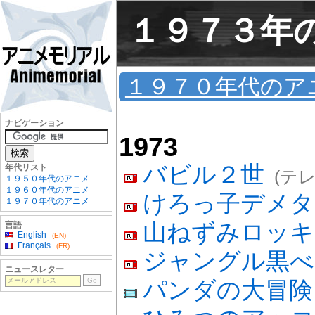
１９７３年
１９７０年代のア
ナビゲーション
1973
バビル２世
年代リスト
(テ
１９５０年代のアニメ
１９６０年代のアニメ
けろっ子デメタ
１９７０年代のアニメ
山ねずみロッキ
言語
English
(EN)
Français
(FR)
ジャングル黒べ
ニュースレター
パンダの大冒険