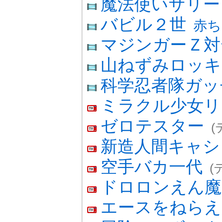
魔法使いサリ
バビル２世
赤ち
マジンガーＺ対
山ねずみロッキ
科学忍者隊ガッ
ミラクル少女リ
ゼロテスター
(
新造人間キャシ
空手バカ一代
(
ドロロンえん魔
エースをねらえ