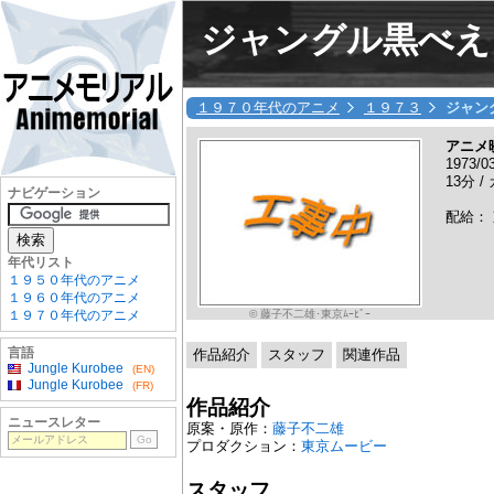
ジャングル黒べえ
１９７０年代のアニメ
１９７３
ジャン
アニメ
1973/0
13分 / 
ナビゲーション
配給：
年代リスト
１９５０年代のアニメ
１９６０年代のアニメ
© 藤子不二雄･東京ﾑｰﾋﾞｰ
１９７０年代のアニメ
言語
作品紹介
スタッフ
関連作品
Jungle Kurobee
(EN)
Jungle Kurobee
(FR)
作品紹介
ニュースレター
原案・原作：
藤子不二雄
プロダクション：
東京ムービー
スタッフ