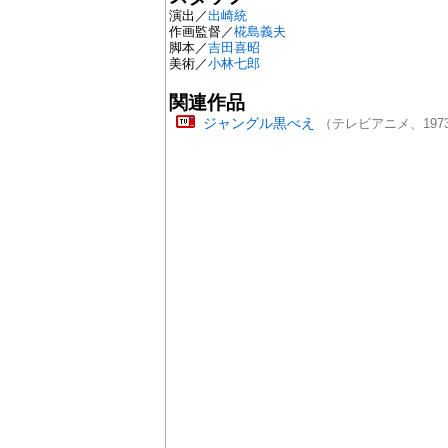
演出／
出崎統
作画監督／
椛島義夫
脚本／
吉田喜昭
美術／
小林七郎
関連作品
ジャングル黒べえ
（テレビアニメ、197