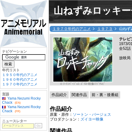
山ねずみロッキー
１９７０年代のアニメ
１９７３
山ねず
テレビ
1973/
全52話
ナビゲーション
放映局
年代リスト
１９５０年代のアニメ
１９６０年代のアニメ
© ｿｰﾄﾝﾊﾞｰｼﾞｪｽ･ｽﾞｲﾖｰ映像/ﾌｼﾞﾃﾚﾋﾞ
１９７０年代のアニメ
言語
作品紹介
関連作品
前・裏・後番組
Yama Nezumi Rocky
Chack
(EN)
Yama Nezumi Rocky
作品紹介
Chack
(FR)
原案・原作：
ソートン・バージェス
プロダクション：
ズイヨー映像
ニュースレター
関連作品