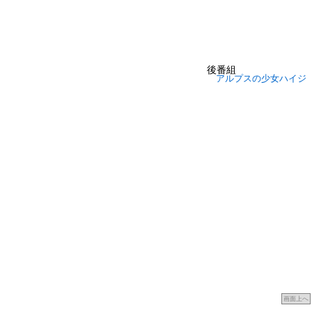
後番組
アルプスの少女ハイジ
画面上へ