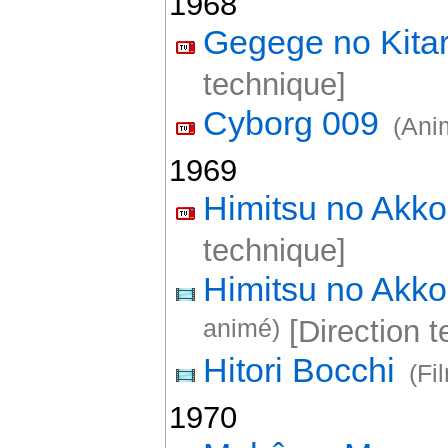
1968
Gegege no Kita
technique]
Cyborg 009
(Ani
1969
Himitsu no Akk
technique]
Himitsu no Akk
animé)
[Direction t
Hitori Bocchi
(Fi
1970