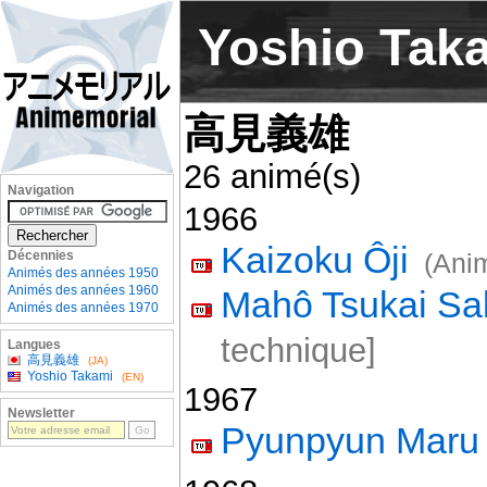
Yoshio Tak
高見義雄
26 animé(s)
Navigation
1966
Kaizoku Ôji
Décennies
(Anim
Animés des années 1950
Animés des années 1960
Mahô Tsukai Sal
Animés des années 1970
technique]
Langues
高見義雄
(JA)
Yoshio Takami
(EN)
1967
Newsletter
Pyunpyun Maru