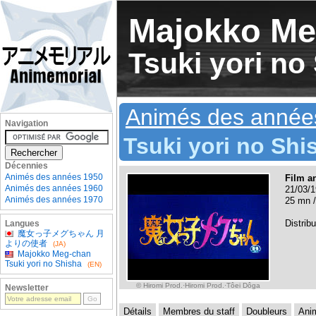
Majokko Me
Tsuki yori no
Animés des année
Navigation
Tsuki yori no Shi
Décennies
Animés des années 1950
Film a
Animés des années 1960
21/03/1
Animés des années 1970
25 mn /
Distribu
Langues
魔女っ子メグちゃん 月
よりの使者
(JA)
Majokko Meg-chan
Tsuki yori no Shisha
(EN)
© Hiromi Prod.·Hiromi Prod.·Tôei Dôga
Newsletter
Détails
Membres du staff
Doubleurs
Ani