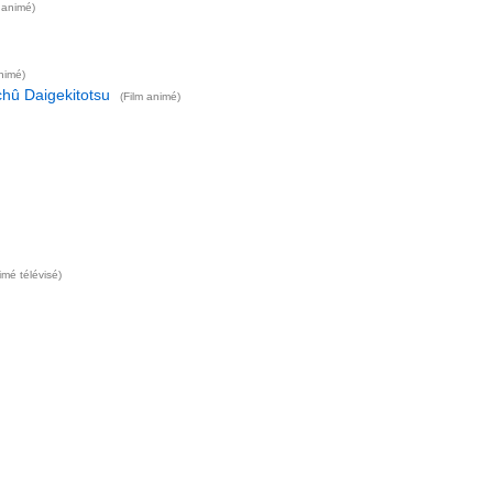
 animé)
nimé)
chû Daigekitotsu
(Film animé)
imé télévisé)