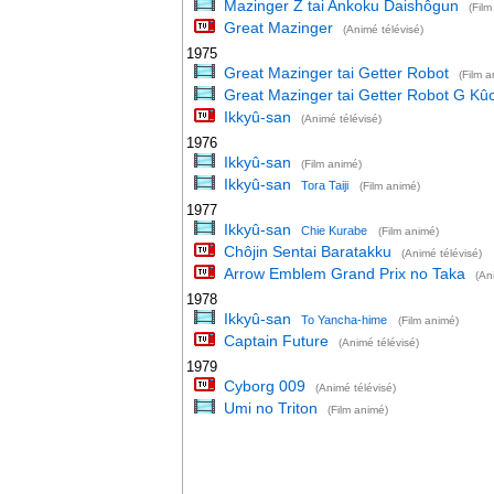
Mazinger Z tai Ankoku Daishôgun
(Film
Great Mazinger
(Animé télévisé)
1975
Great Mazinger tai Getter Robot
(Film a
Great Mazinger tai Getter Robot G Kû
Ikkyû-san
(Animé télévisé)
1976
Ikkyû-san
(Film animé)
Ikkyû-san
Tora Taiji
(Film animé)
1977
Ikkyû-san
Chie Kurabe
(Film animé)
Chôjin Sentai Baratakku
(Animé télévisé)
Arrow Emblem Grand Prix no Taka
(An
1978
Ikkyû-san
To Yancha-hime
(Film animé)
Captain Future
(Animé télévisé)
1979
Cyborg 009
(Animé télévisé)
Umi no Triton
(Film animé)