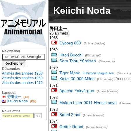
Keiichi Noda
野田圭一
23 animé(s)
1968
Cyborg 009
(Animé télévisé)
1969
Navigation
Hitori Bocchi
(Film animé)
Sora Tobu Yûreisen
(Film animé)
1970
Décennies
Tiger Mask
Animés des années 1950
Fukumen League-sen
(Film anim
Animés des années 1960
Kaitei 30 000 Miles
[Announce
(Film animé)
Animés des années 1970
1971
Apache Yakyû-gun
(Animé télévisé)
Langues
野田圭一
(JA)
1972
Keiichi Noda
(EN)
Maken Liner 0011 Hensin seyo
(Film an
1973
Newsletter
Babel 2-sei
(Animé télévisé)
1974
Getter Robot
(Animé télévisé)