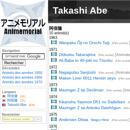
Takashi Abe
阿倍隆
10 animé(s)
1963
Wanpaku Ôji no Orochi Taiji
[
(Film animé)
1971
Navigation
Dôbutsu Takarajima
[Animate
(Film animé)
Ali Baba to 40-piki no Tôzoku
(Film animé
1972
Décennies
Nagagutsu Sanjûshi
[Animate
Animés des années 1950
(Film animé)
Animés des années 1960
Maken Liner 0011 Hensin seyo
(Film an
Animés des années 1970
1973
Mazinger Z tai Devilman
[Inte
(Film animé)
Langues
阿倍隆
(JA)
1974
阿部隆
(JA)
Kikansha Yaemon D51 no Daibôken
(
Takashi Abe
(EN)
Mazinger Z tai Ankoku Daishôgun
(Film
1975
Newsletter
Andersen Dôwa
[
Ningyo Hime
(Film animé)
1976