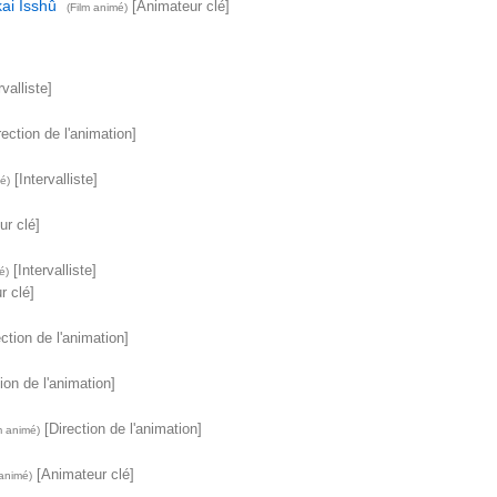
ai Isshû
[Animateur clé]
(Film animé)
valliste]
ection de l'animation]
[Intervalliste]
é)
r clé]
[Intervalliste]
é)
r clé]
ction de l'animation]
ion de l'animation]
[Direction de l'animation]
m animé)
[Animateur clé]
 animé)