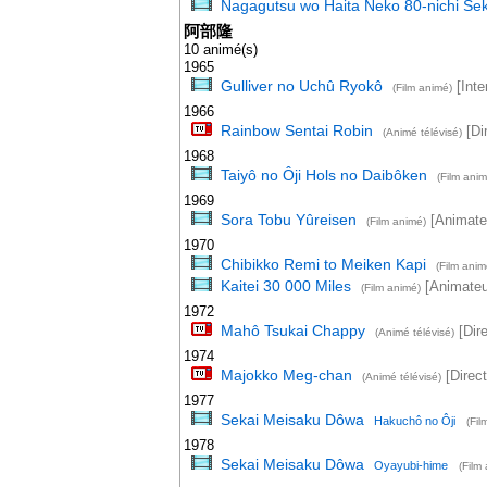
Nagagutsu wo Haita Neko 80-nichi Sek
阿部隆
10 animé(s)
1965
Gulliver no Uchû Ryokô
[Inter
(Film animé)
1966
Rainbow Sentai Robin
[Dir
(Animé télévisé)
1968
Taiyô no Ôji Hols no Daibôken
(Film anim
1969
Sora Tobu Yûreisen
[Animateu
(Film animé)
1970
Chibikko Remi to Meiken Kapi
(Film anim
Kaitei 30 000 Miles
[Animateu
(Film animé)
1972
Mahô Tsukai Chappy
[Dire
(Animé télévisé)
1974
Majokko Meg-chan
[Direct
(Animé télévisé)
1977
Sekai Meisaku Dôwa
Hakuchô no Ôji
(Fil
1978
Sekai Meisaku Dôwa
Oyayubi-hime
(Film