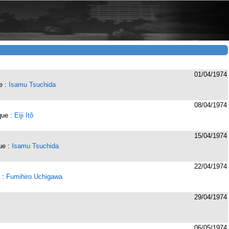
01/04/1974
ue :
Isamu Tsuchida
08/04/1974
ique :
Eiji Itô
15/04/1974
que :
Isamu Tsuchida
22/04/1974
e :
Fumihiro Uchigawa
29/04/1974
06/05/1974