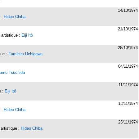
14/10/1974
e :
Hideo Chiba
21/10/1974
 artistique :
Eiji Itô
28/10/1974
ique :
Fumihiro Uchigawa
04/11/1974
samu Tsuchida
11/11/1974
e :
Eiji Itô
18/11/1974
e :
Hideo Chiba
25/11/1974
 artistique :
Hideo Chiba