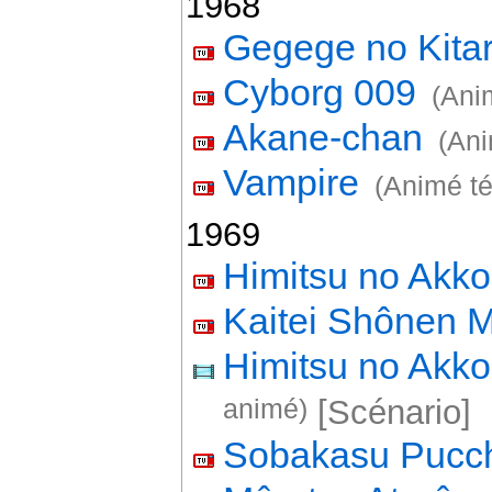
1968
Gegege no Kita
Cyborg 009
(Ani
Akane-chan
(Ani
Vampire
(Animé té
1969
Himitsu no Akk
Kaitei Shônen M
Himitsu no Akk
animé)
[Scénario]
Sobakasu Pucc