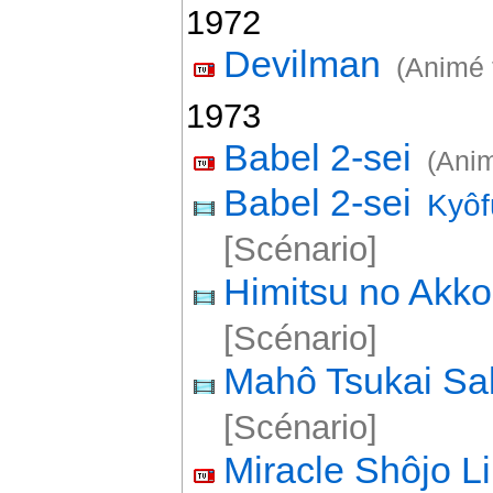
1972
Devilman
(Animé 
1973
Babel 2-sei
(Anim
Babel 2-sei
Kyôf
[Scénario]
Himitsu no Akk
[Scénario]
Mahô Tsukai Sa
[Scénario]
Miracle Shôjo L