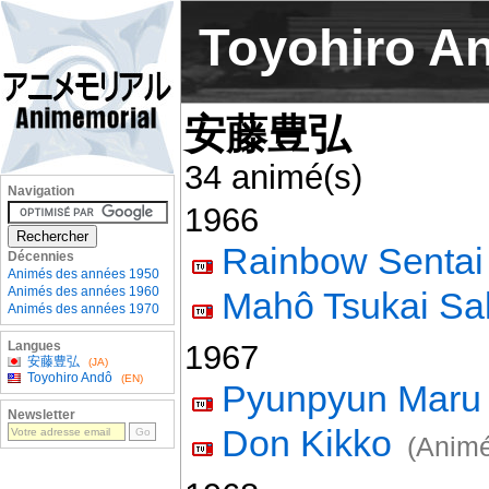
Toyohiro A
安藤豊弘
34 animé(s)
Navigation
1966
Rainbow Sentai
Décennies
Animés des années 1950
Animés des années 1960
Mahô Tsukai Sal
Animés des années 1970
Langues
1967
安藤豊弘
(JA)
Toyohiro Andô
(EN)
Pyunpyun Maru
Newsletter
Don Kikko
(Animé