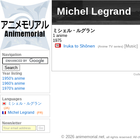
Michel Legrand
ミシェル・ルグラン
1 anime
1975
Iruka to Shônen
[Music]
(Anime TV series)
Navigation
Year listing
Gall
1950's anime
1960's anime
1970's anime
Languages
ミシェル・ルグラン
(JA)
Michel Legrand
(FR)
Newsletter
© 2026 animemorial.net
, all rights reserved. Al