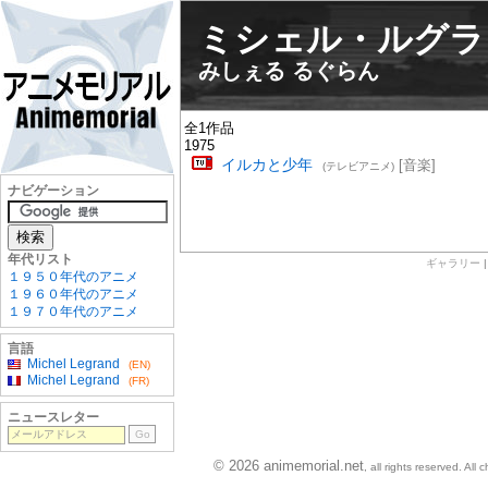
ミシェル・ルグラ
みしぇる るぐらん
全1作品
1975
イルカと少年
[音楽]
(テレビアニメ)
ナビゲーション
年代リスト
ギャラリー
１９５０年代のアニメ
１９６０年代のアニメ
１９７０年代のアニメ
言語
Michel Legrand
(EN)
Michel Legrand
(FR)
ニュースレター
© 2026 animemorial.net
, all rights reserved. Al