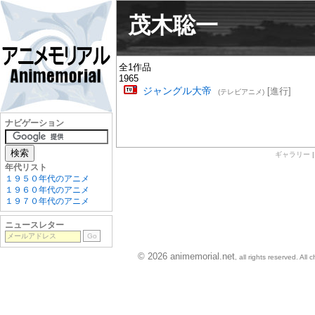
茂木聡一
全1作品
1965
ジャングル大帝
[進行]
(テレビアニメ)
ナビゲーション
ギャラリー
年代リスト
１９５０年代のアニメ
１９６０年代のアニメ
１９７０年代のアニメ
ニュースレター
© 2026 animemorial.net
, all rights reserved. Al