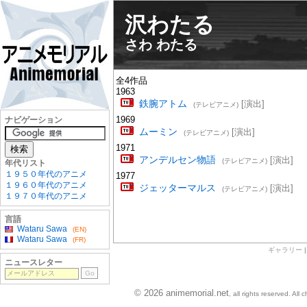
沢わたる
さわ わたる
全4作品
1963
鉄腕アトム
[演出]
(テレビアニメ)
1969
ナビゲーション
ムーミン
[演出]
(テレビアニメ)
1971
アンデルセン物語
[演出]
(テレビアニメ)
年代リスト
１９５０年代のアニメ
1977
１９６０年代のアニメ
ジェッターマルス
[演出]
(テレビアニメ)
１９７０年代のアニメ
言語
Wataru Sawa
(EN)
Wataru Sawa
(FR)
ギャラリー
ニュースレター
© 2026 animemorial.net
, all rights reserved. Al