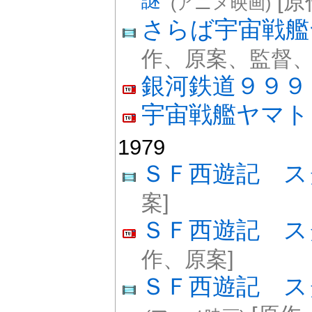
謎
[原
(アニメ映画)
さらば宇宙戦
作、原案、監督、
銀河鉄道９９９
宇宙戦艦ヤマト
1979
ＳＦ西遊記 ス
案]
ＳＦ西遊記 ス
作、原案]
ＳＦ西遊記 