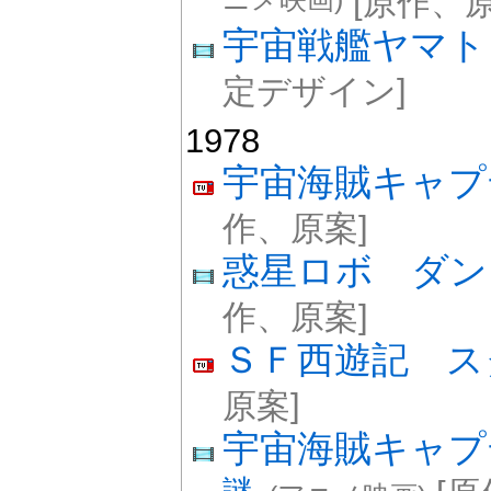
ニメ映画)
[原作、原
宇宙戦艦ヤマト
定デザイン]
1978
宇宙海賊キャプ
作、原案]
惑星ロボ ダ
作、原案]
ＳＦ西遊記 ス
原案]
宇宙海賊キャ