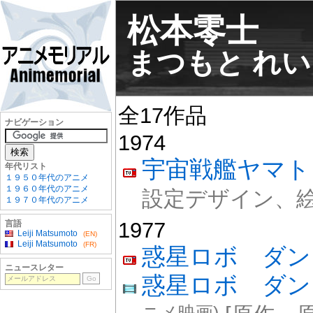
松本零士
まつもと れ
全17作品
ナビゲーション
1974
宇宙戦艦ヤマト
年代リスト
１９５０年代のアニメ
１９６０年代のアニメ
設定デザイン、絵
１９７０年代のアニメ
1977
言語
Leiji Matsumoto
(EN)
Leiji Matsumoto
(FR)
惑星ロボ ダン
ニュースレター
惑星ロボ ダン