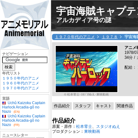
宇宙海賊キャプテ
アルカディア号の謎
１９７０年代のアニメ
１９７８
宇宙海
アニメ
1978/0
ナビゲーション
34分 /
配給：
年代リスト
１９５０年代のアニメ
１９６０年代のアニメ
１９７０年代のアニメ
© 松本零士･ｽﾀｼﾞｵぬえ･東映動画
言語
Uchû Kaizoku Captain
作品紹介
スタッフ
キャスト
関連作品
Harlock Arcadia-gô no
Nazo
(EN)
Uchû Kaizoku Captain
作品紹介
Harlock Arcadia-gô no
Nazo
(FR)
原案・原作：
松本零士
、
スタジオぬえ
プロダクション：
東映動画
ニュースレター