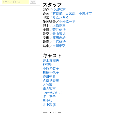
スタッフ
製作／
今田智憲
企画／
有賀健
、
田宮武
、
小湊洋市
演出／
りんたろう
作画監督／
小松原一男
脚本／
上原正三
撮影／
菅谷信行
音楽／
青山菁児
美術／
窪田忠雄
録音／
二宮健治
編集／
吉川泰弘
キャスト
井上真樹夫
神谷明
小原乃梨子
川島千代子
柴田秀勝
八奈見乗児
大竹宏
緒方賢市
つかせのりこ
坪井章子
田中崇
井上和彦