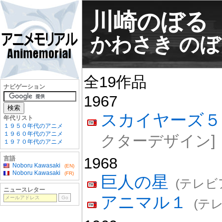
川崎のぼる
かわさき の
全19作品
ナビゲーション
1967
スカイヤーズ５
年代リスト
１９５０年代のアニメ
１９６０年代のアニメ
クターデザイン]
１９７０年代のアニメ
1968
言語
Noboru Kawasaki
(EN)
Noboru Kawasaki
(FR)
巨人の星
(テレビ
ニュースレター
アニマル１
(テ