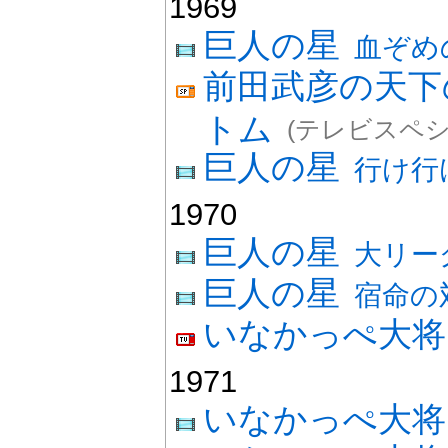
1969
巨人の星
血ぞめ
前田武彦の天下
トム
(テレビスペシ
巨人の星
行け行
1970
巨人の星
大リー
巨人の星
宿命の
いなかっぺ大将
1971
いなかっぺ大将