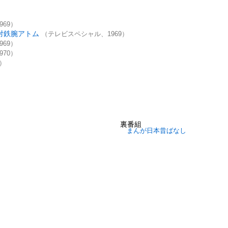
69）
対鉄腕アトム
（テレビスペシャル、1969）
69）
70）
0）
裏番組
まんが日本昔ばなし