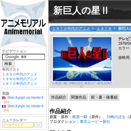
新巨人の星Ⅱ
１９７０年代のアニメ
１９７９
新巨人
テレビ
1979/
カラー
ナビゲーション
放映局
年代リスト
１９５０年代のアニメ
１９６０年代のアニメ
© 梶原一騎･川崎のぼる･東京ﾑｰﾋﾞｰ新社/読売ﾃ
１９７０年代のアニメ
ﾚﾋﾞ
言語
作品紹介
関連作品
前・裏・後番組
Shin Kyojin no Hoshi II
(EN)
Shin Kyojin no Hoshi II
作品紹介
(FR)
原案・原作：
梶原一騎
（原作）、
川崎のぼる
（
ニュースレター
プロダクション：
東京ムービー新社