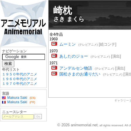
崎枕
さき まくら
全4作品
1969
ムーミン
[絵コンテ]
(テレビアニメ)
1970
ナビゲーション
あしたのジョー
[演出]
(テレビアニメ)
1971
アンデルセン物語
[演出]
(テレビアニメ)
年代リスト
国松さまのお通りだい
[演出
１９５０年代のアニメ
(テレビアニメ)
１９６０年代のアニメ
１９７０年代のアニメ
言語
Makura Saki
(EN)
ギャラリー
Makura Saki
(FR)
ニュースレター
© 2026 animemorial.net
, all rights reserved. Al