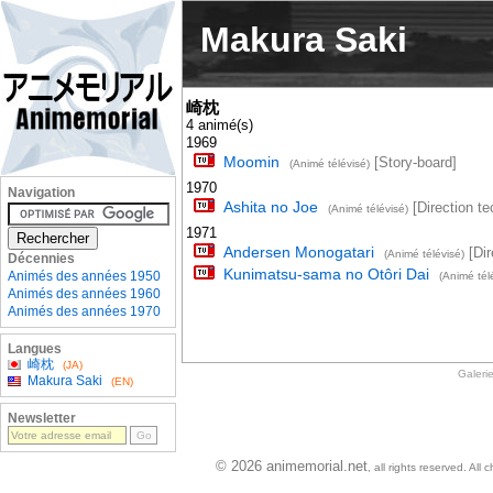
Makura Saki
崎枕
4 animé(s)
1969
Moomin
[Story-board]
(Animé télévisé)
1970
Navigation
Ashita no Joe
[Direction te
(Animé télévisé)
1971
Andersen Monogatari
[Dir
(Animé télévisé)
Décennies
Kunimatsu-sama no Otôri Dai
Animés des années 1950
(Animé tél
Animés des années 1960
Animés des années 1970
Langues
崎枕
(JA)
Galeri
Makura Saki
(EN)
Newsletter
© 2026 animemorial.net
, all rights reserved. Al