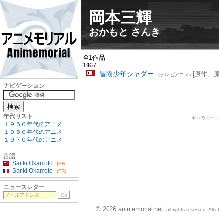
岡本三輝
おかもと さんき
全1作品
1967
冒険少年シャダー
[原作、原
(テレビアニメ)
ナビゲーション
年代リスト
ギャラリー
１９５０年代のアニメ
１９６０年代のアニメ
１９７０年代のアニメ
言語
Sanki Okamoto
(EN)
Sanki Okamoto
(FR)
ニュースレター
© 2026 animemorial.net
, all rights reserved. Al