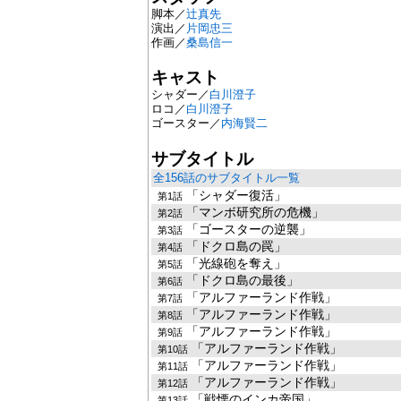
脚本／
辻真先
演出／
片岡忠三
作画／
桑島信一
キャスト
シャダー／
白川澄子
ロコ／
白川澄子
ゴースター／
内海賢二
サブタイトル
全156話のサブタイトル一覧
「シャダー復活」
第1話
「マンボ研究所の危機」
第2話
「ゴースターの逆襲」
第3話
「ドクロ島の罠」
第4話
「光線砲を奪え」
第5話
「ドクロ島の最後」
第6話
「アルファーランド作戦」
第7話
「アルファーランド作戦」
第8話
「アルファーランド作戦」
第9話
「アルファーランド作戦」
第10話
「アルファーランド作戦」
第11話
「アルファーランド作戦」
第12話
「戦慄のインカ帝国」
第13話