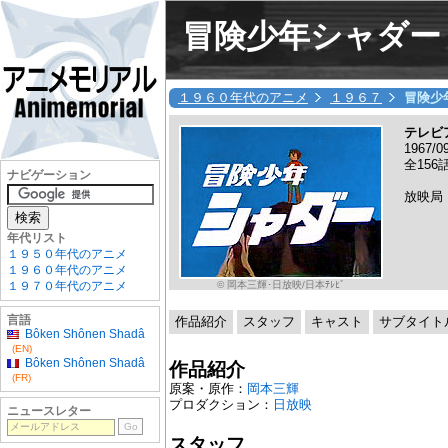
冒険少年シャダー
１９６０年代のアニメ
１９６７
冒険少
テレビ
1967/
全156話
ナビゲーション
放映局
年代リスト
１９５０年代のアニメ
１９６０年代のアニメ
© 岡本三輝･日放映/日本ﾃﾚﾋﾞ
１９７０年代のアニメ
言語
作品紹介
スタッフ
キャスト
サブタイト
Bôken Shônen Shadâ
(EN)
Bôken Shônen Shadâ
作品紹介
(FR)
原案・原作：
岡本三輝
プロダクション：
日放映
ニュースレター
スタッフ