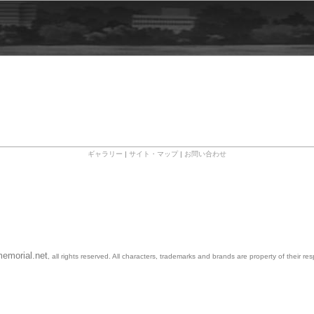
ギャラリー
|
サイト・マップ
|
お問い合わせ
emorial.net
, all rights reserved. All characters, trademarks and brands are property of their re