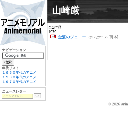
山崎厳
全1作品
1979
金髪のジェニー
[脚本]
(テレビアニメ)
ナビゲーション
年代リスト
１９５０年代のアニメ
１９６０年代のアニメ
１９７０年代のアニメ
ニュースレター
© 2026 anim