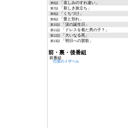
「哀しみのすれ違い」
第6話
「新しき旅立ち」
第7話
「くちづけ」
第8話
「愛と別れ」
第9話
「涙の誕生日」
第10話
「ドレスを着た男の子？」
第11話
「大いなる死」
第12話
「明日への賛歌」
第13話
前・裏・後番組
前番組
巴里のイザベル