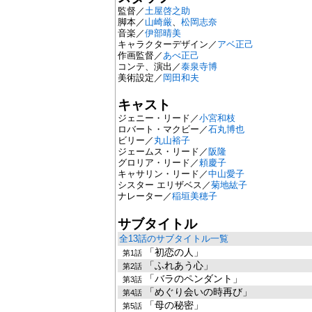
監督／
土屋啓之助
脚本／
山崎厳
、
松岡志奈
音楽／
伊部晴美
キャラクターデザイン／
アベ正己
作画監督／
あべ正己
コンテ、演出／
泰泉寺博
美術設定／
岡田和夫
キャスト
ジェニー・リード／
小宮和枝
ロバート・マクビー／
石丸博也
ビリー／
丸山裕子
ジェームス・リード／
阪隆
グロリア・リード／
頼慶子
キャサリン・リード／
中山愛子
シスター エリザベス／
菊地紘子
ナレーター／
稲垣美穂子
サブタイトル
全13話のサブタイトル一覧
「初恋の人」
第1話
「ふれあう心」
第2話
「バラのペンダント」
第3話
「めぐり会いの時再び」
第4話
「母の秘密」
第5話