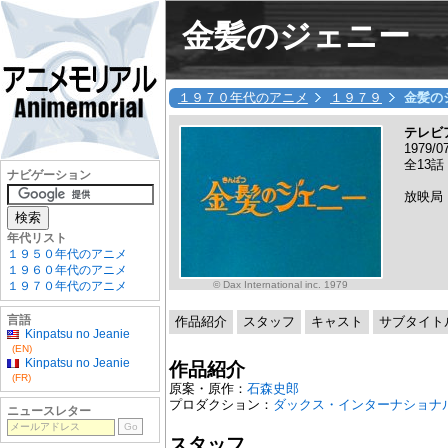
金髪のジェニー
１９７０年代のアニメ
１９７９
金髪の
テレビ
1979/
全13話
ナビゲーション
放映局
年代リスト
１９５０年代のアニメ
１９６０年代のアニメ
© Dax International inc. 1979
１９７０年代のアニメ
言語
作品紹介
スタッフ
キャスト
サブタイト
Kinpatsu no Jeanie
(EN)
Kinpatsu no Jeanie
作品紹介
(FR)
原案・原作：
石森史郎
プロダクション：
ダックス・インターナショナ
ニュースレター
スタッフ