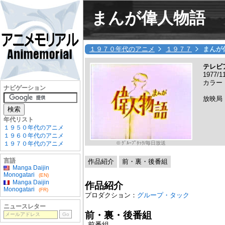
まんが偉人物語
１９７０年代のアニメ
１９７７
まんが
テレビ
1977/
カラー
ナビゲーション
放映局
年代リスト
１９５０年代のアニメ
１９６０年代のアニメ
© ｸﾞﾙｰﾌﾟﾀｯｸ/毎日放送
１９７０年代のアニメ
言語
作品紹介
前・裏・後番組
Manga Daijin
Monogatari
(EN)
Manga Daijin
作品紹介
Monogatari
(FR)
プロダクション：
グループ・タック
ニュースレター
前・裏・後番組
前番組