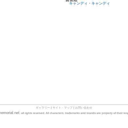
キャンディ・キャンディ
ギャラリー
|
サイト・マップ
|
お問い合わせ
emorial.net
, all rights reserved. All characters, trademarks and brands are property of their re