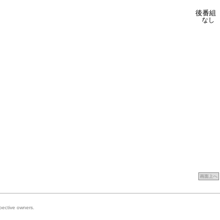
後番組
なし
画面上へ
spective owners.