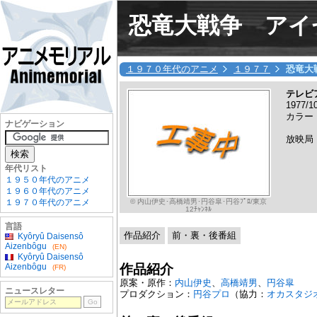
恐竜大戦争 アイ
１９７０年代のアニメ
１９７７
恐竜大
テレビ
1977/
カラー
ナビゲーション
放映局
年代リスト
１９５０年代のアニメ
１９６０年代のアニメ
© 内山伊史･高橋靖男･円谷皐･円谷ﾌﾟﾛ/東京
１９７０年代のアニメ
12ﾁｬﾝﾈﾙ
言語
作品紹介
前・裏・後番組
Kyôryû Daisensô
Aizenbôgu
(EN)
Kyôryû Daisensô
作品紹介
Aizenbôgu
(FR)
原案・原作：
内山伊史
、
高橋靖男
、
円谷皐
ニュースレター
プロダクション：
円谷プロ
（協力：
オカスタジ