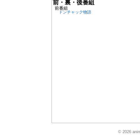
前・裏・後番組
前番組
ドンチャック物語
© 2026 anim