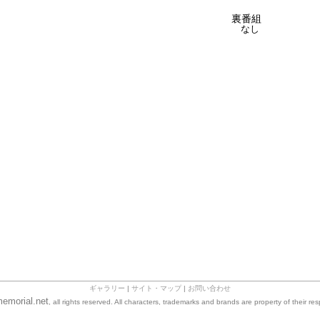
裏番組
なし
ギャラリー
|
サイト・マップ
|
お問い合わせ
emorial.net
, all rights reserved. All characters, trademarks and brands are property of their re