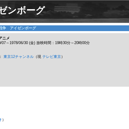
ゼンボーグ
戦争 アイゼンボーグ
アニメ
10/07～1978/06/30 (金) 放映時間：19時30分～20時00分
：
東京12チャンネル
（現
テレビ東京
）
オ
）