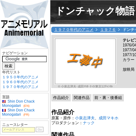
ドンチャック物語
１９７０年代のアニメ
１９７６
ドンチ
テレビ
1976/
1977/
ナビゲーション
1977/
カラー
放映局
年代リスト
１９５０年代のアニメ
１９６０年代のアニメ
© 小泉志津夫･成田ﾏｷﾎ･ﾅｯｸ/東京12ﾁｬﾝﾈﾙ
１９７０年代のアニメ
言語
作品紹介
関連作品
前・裏・後番組
Shin Don Chack
Monogatari
(EN)
Shin Don Chack
作品紹介
Monogatari
(FR)
原案・原作：
小泉志津夫
、
成田マキホ
プロダクション：
ナック
ニュースレター
関連作品