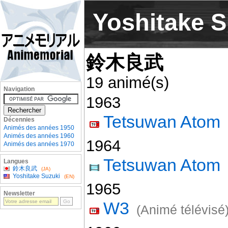
Yoshitake S
鈴木良武
19 animé(s)
Navigation
1963
Tetsuwan Atom
Décennies
Animés des années 1950
Animés des années 1960
1964
Animés des années 1970
Tetsuwan Atom
Langues
鈴木良武
(JA)
Yoshitake Suzuki
(EN)
1965
Newsletter
W3
(Animé télévisé