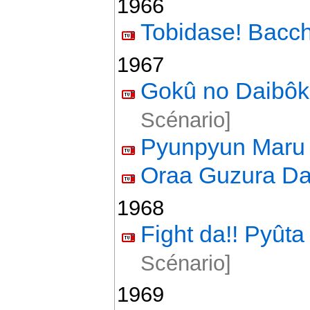
1966
Tobidase! Bacch
1967
Gokû no Daibô
Scénario]
Pyunpyun Maru
Oraa Guzura D
1968
Fight da!! Pyûta
Scénario]
1969