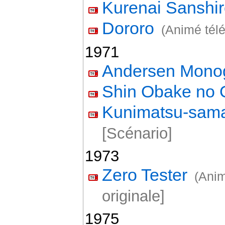
Kurenai Sanshi
Dororo
(Animé télé
1971
Andersen Monog
Shin Obake no 
Kunimatsu-sama
[Scénario]
1973
Zero Tester
(Anim
originale]
1975