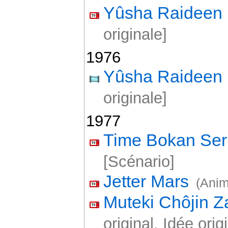
Yûsha Raideen
originale]
1976
Yûsha Raideen
originale]
1977
Time Bokan Ser
[Scénario]
Jetter Mars
(Anim
Muteki Chôjin Z
original, Idée orig