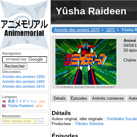
Yûsha Raideen
Animés des années 1970
1975
Yûsha R
Animé 
04/04/1
50 épis
Navigation
Chaîne
Décennies
Animés des années 1950
Animés des années 1960
Animés des années 1970
© Yoshitake Suzuki·Tôhoku Shinsha/NET
Langues
Détails
Épisodes
Animés connexes
Autr
勇者ライディーン
(JA)
Yûsha Raideen
(EN)
Détails
Newsletter
Auteur original, idée originale :
Yoshitake Suzuk
Producteur :
Tôhoku Shinsha
Épisodes