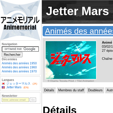
Jetter Mars
Animés des année
Animé 
Navigation
03/02/1
27 épis
Chaîne
Décennies
Animés des années 1950
Animés des années 1960
Animés des années 1970
Langues
© Osamu Tezuka Prod. / Tôei Animation
ジェッターマルス
(JA)
Jetter Mars
(EN)
Détails
Membres du staff
Doubleurs
Aut
Newsletter
Détails