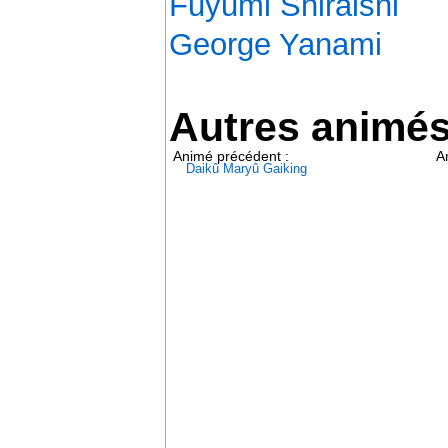
Fuyumi Shiraishi
George Yanami
Autres animé
Animé précédent :
A
Daikû Maryû Gaiking