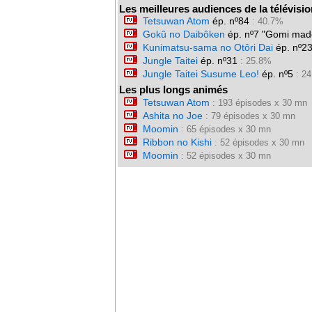
Les meilleures audiences de la télévisio
Tetsuwan Atom
ép. nº84
: 40.7%
Gokû no Daibôken
ép. nº7 "Gomi made
Kunimatsu-sama no Otôri Dai
ép. nº2
Jungle Taitei
ép. nº31
: 25.8%
Jungle Taitei Susume Leo!
ép. nº5
: 2
Les plus longs animés
Tetsuwan Atom
: 193 épisodes x 30 mn
Ashita no Joe
: 79 épisodes x 30 mn
Moomin
: 65 épisodes x 30 mn
Ribbon no Kishi
: 52 épisodes x 30 mn
Moomin
: 52 épisodes x 30 mn