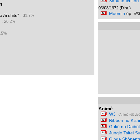
Sabu to Ichitor
n
06/08/1972 (Dim.)
Moomin
ép. nº
 Ai shite"
: 31.7%
3
: 26.2%
4.5%
Animé
W3
(Animé télévis
Ribbon no Kish
Gokû no Daibô
Jungle Taitei 
Ginga Shônent