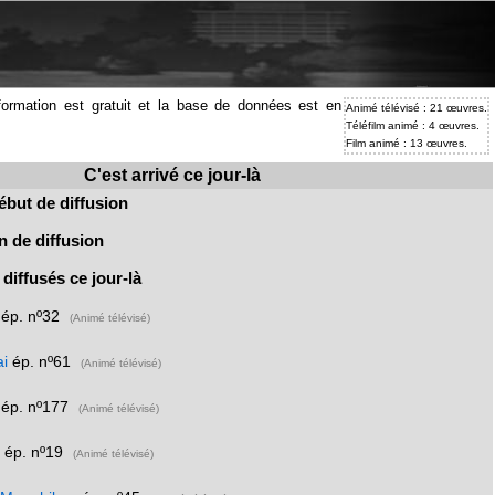
information est gratuit et la base de données est en
Animé télévisé : 21 œuvres.
Téléfilm animé : 4 œuvres.
Film animé : 13 œuvres.
C'est arrivé ce jour-là
ébut de diffusion
n de diffusion
diffusés ce jour-là
ép. nº32
(Animé télévisé)
ai
ép. nº61
(Animé télévisé)
ép. nº177
(Animé télévisé)
i
ép. nº19
(Animé télévisé)