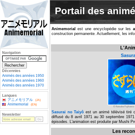
Portail des anim
Animemorial
est une encyclopédie sur les
construction permanente. Actuellement, les inf
L'Anim
Navigation
Sasura
Décennies
Animés des années 1950
Animés des années 1960
Animés des années 1970
Langues
アニメモリアル
(JA)
Animemorial
(EN)
© Keisuke Fujikawa 
Sasurai no Taiyô
est un animé télévisé tiré 
Newsletter
diffusé du 8 avril 1971 au 30 septembre 1971 
épisodes. L'animation est produite par Mushi Pr
Les recor