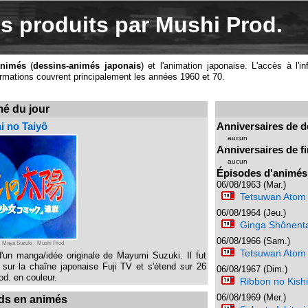
és produits par Mushi Prod.
animés
(
dessins-animés japonais
) et l'animation japonaise. L'accès à l'
ormations couvrent principalement les années 1960 et 70.
é du jour
i no Taiyô
Anniversaires de d
aucun
Anniversaires de fi
aucun
Épisodes d'animés 
06/08/1963 (Mar.)
Tetsuwan Atom
06/08/1964 (Jeu.)
Ginga Shônent
06/08/1966 (Sam.)
· Maya Suzuki · Mushi Prod.
Tetsuwan Atom
d'un manga/idée originale de Mayumi Suzuki. Il fut
sur la chaîne japonaise Fuji TV et s'étend sur 26
06/08/1967 (Dim.)
od. en couleur.
Ribbon no Kish
06/08/1969 (Mer.)
ds en animés