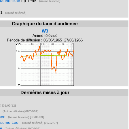
i Monohikae
ép. nº45
(Animé télévisé)
31
(Animé télévisé)
Graphique du taux d'audience
W3
Animé télévisé
Période de diffusion : 06/06/1965~27/06/1966
Dernières mises à jour
é) [01/05/12]
i
(Animé télévisé) [08/06/09]
ken
(Animé télévisé) [08/06/09]
Susume Leo!
(Animé télévisé) [03/12/07]
ai
(Animé télévisé) [29/09/07]