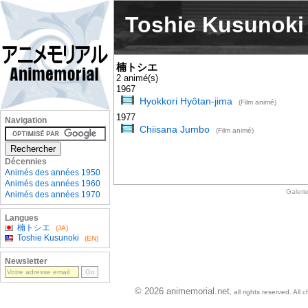
Toshie Kusunoki
楠トシエ
2 animé(s)
1967
Hyokkori Hyôtan-jima
(Film animé)
1977
Navigation
Chiisana Jumbo
(Film animé)
Décennies
Animés des années 1950
Animés des années 1960
Galeri
Animés des années 1970
Langues
楠トシエ
(JA)
Toshie Kusunoki
(EN)
Newsletter
© 2026 animemorial.net
, all rights reserved. Al